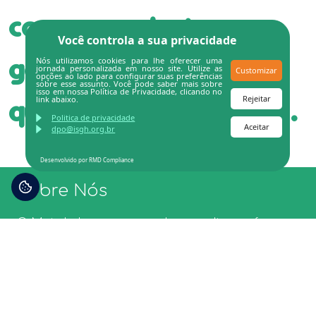
com preço justo,
Você controla a sua privacidade
garantindo
Nós utilizamos cookies para lhe oferecer uma
jornada personalizada em nosso site. Utilize as
Customizar
opções ao lado para configurar suas preferências
sobre esse assunto. Você pode saber mais sobre
isso em nossa Política de Privacidade, clicando no
Rejeitar
link abaixo.
qualidade e segurança.
Politica de privacidade
Aceitar
dpo@isgh.org.br
Desenvolvido por RMD Compliance
Sobre Nós
O Mais Lab nasce para descomplicar a forma
de realizar os seus exames laboratoriais e da
sua família.
Nós queremos garantir mais saúde com um
atendimento humanizado, preço justo e
qualidade.